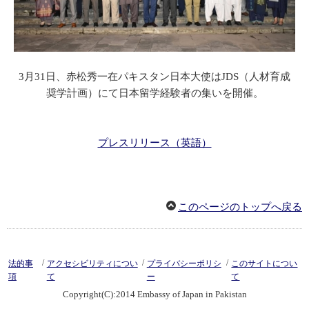
3月31日、赤松秀一在パキスタン日本大使はJDS（人材育成
奨学計画）にて日本留学経験者の集いを開催。
プレスリリース（英語）
このページのトップへ戻る
/
/
/
法的事
アクセシビリティについ
プライバシーポリシ
このサイトについ
項
て
ー
て
Copyright(C):2014 Embassy of Japan in Pakistan